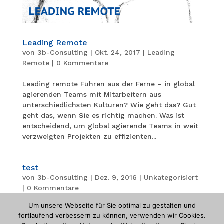
Leading Remote
von
3b-Consulting
|
Okt. 24, 2017
|
Leading
Remote
|
0 Kommentare
Leading remote Führen aus der Ferne – in global
agierenden Teams mit Mitarbeitern aus
unterschiedlichsten Kulturen? Wie geht das? Gut
geht das, wenn Sie es richtig machen. Was ist
entscheidend, um global agierende Teams in weit
verzweigten Projekten zu effizienten...
test
von
3b-Consulting
|
Dez. 9, 2016
|
Unkategorisiert
|
0 Kommentare
Um unsere Webseite für Sie optimal zu gestalten und
fortlaufend verbessern zu können, verwenden wir Cookies.